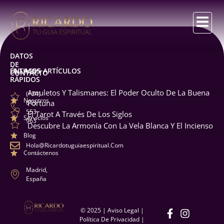
DATOS
DE
ENLACES
ÚLTIMOS ARTÍCULOS
CONTACTO
RÁPIDOS
Amuletos Y Talismanes: El Poder Oculto De La Buena
(+34)
Nosotros
Fortuna
613
553
El Tarot A Través De Los Siglos
Servicios
963
Descubre La Armonía Con La Vela Blanca Y El Incienso
Blog
Hola@ricardotuguiaespiritual.com
Contáctenos
Madrid,
España
© 2025 |
Aviso Legal
|
Política De Privacidad
|